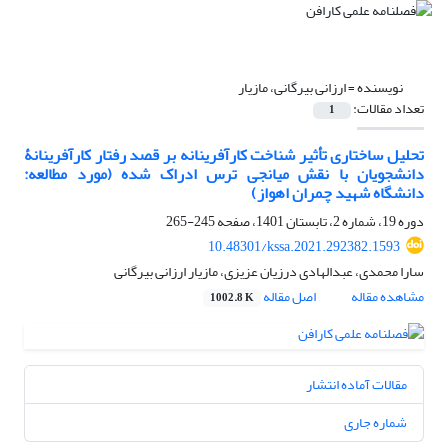
نویسنده =
ارزانی بیرگانی، مازیار
تعداد مقالات:
1
تحلیل ساختاری تأثیر شناخت کارآفرینانه بر قصد رفتار کارآفرینانۀ
دانشجویان با نقش میانجی ترس ادراک شده (مورد مطالعه:
دانشگاه شهید چمران اهواز)
دوره 19، شماره 2، تابستان 1401، صفحه
245-265
10.48301/kssa.2021.292382.1593
سارا محمدی، عبدالهادی درزیان عزیزی، مازیار ارزانی بیرگانی
مشاهده مقاله
اصل مقاله
1002.8 K
مقالات آماده انتشار
شماره جاری