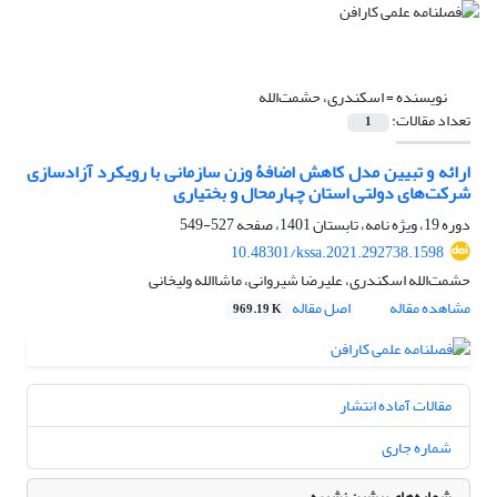
نویسنده =
اسکندری، حشمت‌الله
تعداد مقالات:
1
ارائه و تبیین مدل کاهش اضافۀ وزن سازمانی با رویکرد آزادسازی
شرکت‌های دولتی استان چهارمحال و بختیاری
دوره 19، ویژه نامه، تابستان 1401، صفحه
527-549
10.48301/kssa.2021.292738.1598
حشمت‌الله اسکندری، علیرضا شیروانی، ماشاالله ولیخانی
مشاهده مقاله
اصل مقاله
969.19 K
مقالات آماده انتشار
شماره جاری
شماره‌های پیشین نشریه