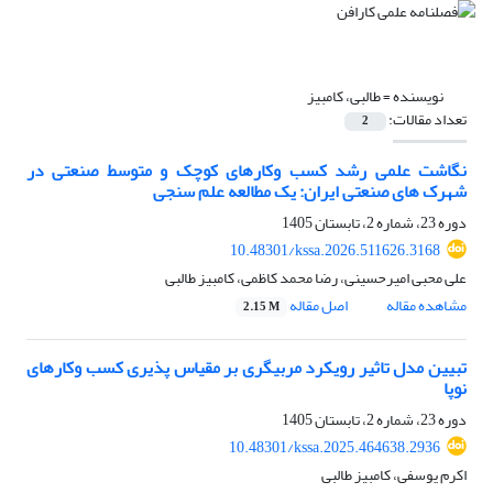
نویسنده =
طالبی، کامبیز
تعداد مقالات:
2
نگاشت علمی رشد کسب وکارهای کوچک و متوسط صنعتی در
شهرک های صنعتی ایران: یک مطالعه علم سنجی
دوره 23، شماره 2، تابستان 1405
10.48301/kssa.2026.511626.3168
علی محبی امیرحسینی، رضا محمد کاظمی، کامبیز طالبی
مشاهده مقاله
اصل مقاله
2.15 M
تبیین مدل تاثیر رویکرد مربیگری بر مقیاس پذیری کسب وکارهای
نوپا
دوره 23، شماره 2، تابستان 1405
10.48301/kssa.2025.464638.2936
اکرم یوسفی، کامبیز طالبی