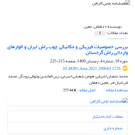
نویسنده =
دهقان، معین
تعداد مقالات:
1
بررسی خصوصیات فیزیکی و مکانیکی چوب راش ایران و الوارهای
وارداتی راش گرجستان
دوره 18، شماره 4، زمستان 1400، صفحه
215-225
10.48301/kssa.2021.290643.1576
محمد نجفیان اشرفی، هومن شعبانی اسرمی، زین العابدین وثوقی رودگر، محمد
قربانیان فر، معین دهقان
مشاهده مقاله
اصل مقاله
777.44 K
مقالات آماده انتشار
شماره جاری