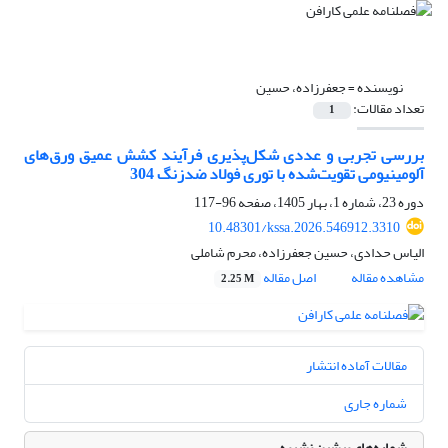
نویسنده =
جعفرزاده، حسین
تعداد مقالات:
1
بررسی تجربی و عددی شکل‌پذیری فرآیند کشش عمیق ورق‌های
آلومینیومی تقویت‌شده با توری فولاد ضدزنگ 304
دوره 23، شماره 1، بهار 1405، صفحه
96-117
10.48301/kssa.2026.546912.3310
الیاس حدادی، حسین جعفرزاده، محرم شاملی
مشاهده مقاله
اصل مقاله
2.25 M
مقالات آماده انتشار
شماره جاری
شماره‌های پیشین نشریه