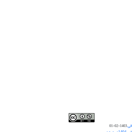
لی
1403-02-01
نوبت چاپ مقالات جدید حوزه علوم انسانی 1404و به بعد