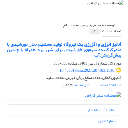
نویسنده =
برقی جهرمی، محمدصالح
تعداد مقالات:
1
آنالیز انرژی و اگزرژی یک نیروگاه تولید مستقیم بخار خورشیدی با
متمرکزکننده سهموی خورشیدی برای شهر یزد همراه با چندین
پیش‌گرم‌کن آب
دوره 19، شماره 1، بهار 1401، صفحه
333-355
10.48301/kssa.2021.287183.1540
کتایون کمالی، محمدصالح برقی جهرمی، محمد سفید
مشاهده مقاله
اصل مقاله
1.47 M
مقالات آماده انتشار
شماره جاری