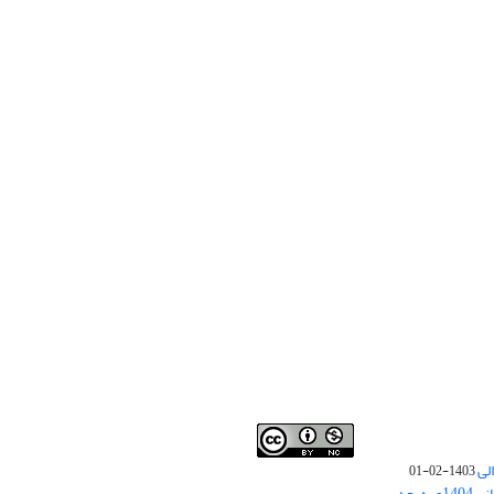
لی
1403-02-01
نوبت چاپ مقالات جدید حوزه علوم انسانی 1404و به بعد