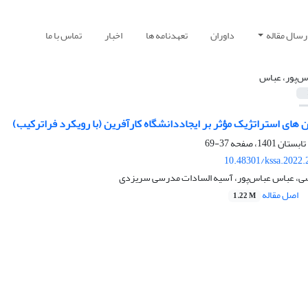
رسال مقاله
داوران
تعهدنامه ها
اخبار
تماس با ما
س‌پور، عباس
های استراتژیک مؤثر بر ایجاددانشگاه کارآفرین (با رویکرد فراترکیب)
37-69
10.48301/kssa.2022.
ی، عباس عباس‌پور، آسیه السادات مدرسی سریزدی
اصل مقاله
1.22 M