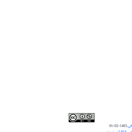
لی
1403-02-01
نوبت چاپ مقالات جدید حوزه علوم انسانی 1404و به بعد