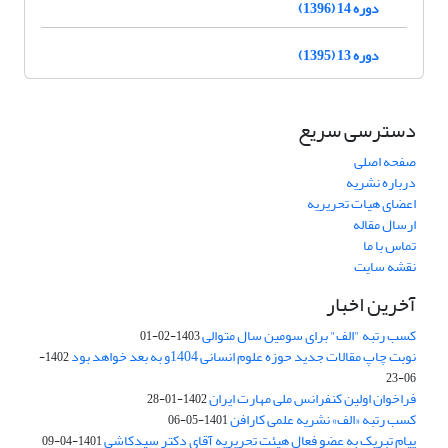
دوره 14 (1396)
دوره 13 (1395)
دسترسی سریع
صفحه اصلی
درباره نشریه
اعضای هیات تحریریه
ارسال مقاله
تماس با ما
نقشه سایت
آخرین اخبار
کسب رتبه "الف" برای سومین سال متوالی
1403-02-01
نوبت چاپ مقالات جدید حوزه علوم انسانی 1404و به بعد خواهد بود
1402-
06-23
فراخوان اولین کنفرانس ملی مهارت ایران
1402-01-28
کسب رتبه «الف» نشریه علمی کارافن
1401-05-06
پیام تبریک به عضو فعال هیئت تحریریه آقای دکتر سیدکاشی
1401-04-09