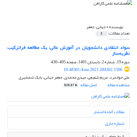
نویسنده =
جهانی، جعفر
تعداد مقالات:
1
سواد انتقادی دانشجویان در آموزش عالی: یک مطالعه فراترکیب
نظریه‌ساز
دوره 19، شماره 2، تابستان 1401، صفحه
405-430
10.48301/kssa.2021.284302.1506
علی جوانمرد، مریم شفیعی، مهدی محمدی، جعفر جهانی، بابک شمشیری
مشاهده مقاله
اصل مقاله
828.07 K
مقالات آماده انتشار
شماره جاری
شماره‌های پیشین نشریه