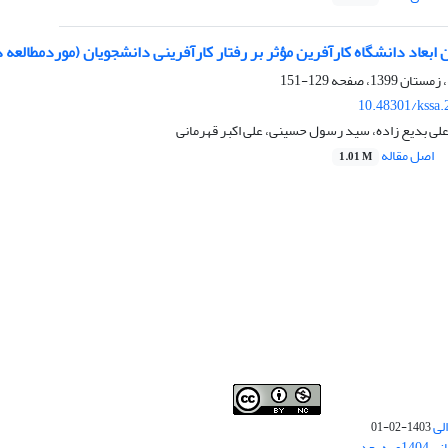
 ابعاد دانشگاه کارآفرین مؤثر بر رفتار کارآفرینی دانشجویان (موردمطالعه 
129-151
10.48301/kssa.
لی بدیع زاده، سید رسول حسینی، علی اکبر قهرمانی
اصل مقاله
1.01 M
لی
1403-02-01
نوبت چاپ مقالات جدید حوزه علوم انسانی 1404و به بعد