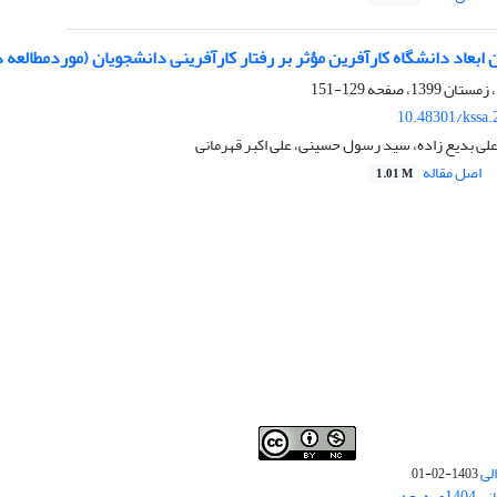
 ابعاد دانشگاه کارآفرین مؤثر بر رفتار کارآفرینی دانشجویان (موردمطالعه 
129-151
10.48301/kssa.
لی بدیع زاده، سید رسول حسینی، علی اکبر قهرمانی
اصل مقاله
1.01 M
لی
1403-02-01
نوبت چاپ مقالات جدید حوزه علوم انسانی 1404و به بعد