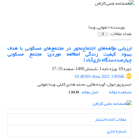
نویسنده =
تقوایی، ویدا
تعداد مقالات:
1
ارزیابی مؤلفه‌های اجتماع‌محور در مجتمع‌های مسکونی با هدف
بهبود کیفیت زندگی (مطالعه موردی: مجتمع مسکونی
چهارصددستگاه نازی‌آباد)
دوره 18، ویژه نامه 1، تابستان 1400، صفحه
35-57
10.48301/kssa.2021.130346
خسرو پورجوان، آویده طلایی، محمد هادی کابلی، ویدا تقوایی
مشاهده مقاله
اصل مقاله
1.04 M
مقالات آماده انتشار
شماره جاری