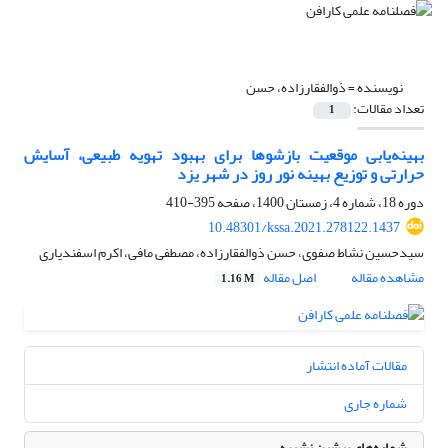
نویسنده =
ذوالفقارزاده، حسن
تعداد مقالات:
1
بهینه‌یابی موقعیت بازشوها برای بهبود تهویه طبیعی، آسایش
حرارتی و توزیع بهینه نور روز در شهر یزد
دوره 18، شماره 4، زمستان 1400، صفحه
395-410
10.48301/kssa.2021.278122.1437
سیدحسین نشاط صفوی، حسن ذوالفقارزاده، مصطفی مافی، اکرم اسفندیاری
مشاهده مقاله
اصل مقاله
1.16 M
مقالات آماده انتشار
شماره جاری
شماره‌های پیشین نشریه