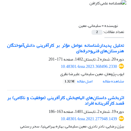
نویسنده =
سلیمانی، معین
تعداد مقالات:
2
تحلیل پدیدارشناسانه عوامل مؤثر بر کارآفرینی دانش‌آموختگان
هنرستان‌های فنی‌وحرفه‌ای
دوره 20، شماره 2، تابستان 1402، صفحه
171-201
10.48301/kssa.2023.368496.2330
ایوب پژوهان، معین سلیمانی، علیرضا نظری
مشاهده مقاله
اصل مقاله
1.32 M
اثربخشی داستان‌های الهام‌بخش کارآفرینی (موفقیت و ناکامی) بر
قصد کارآفرینانه افراد
دوره 19، شماره 2، تابستان 1401، صفحه
163-186
10.48301/kssa.2021.277948.1439
بیژن رضایی، نادر نادری، معین سلیمانی، بهاره بهرامی‌نیا، سحر رستمی