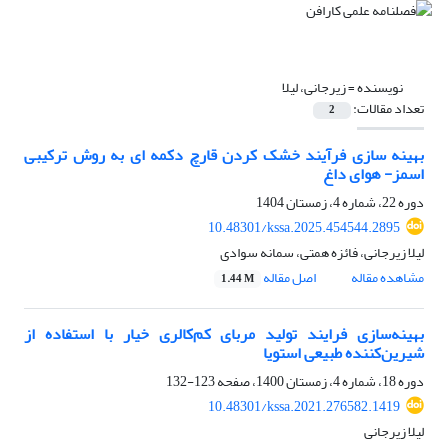
نویسنده =
زیرجانی، لیلا
تعداد مقالات:
2
بهینه سازی فرآیند خشک کردن قارچ دکمه ای به روش ترکیبی
اسمز- هوای داغ
دوره 22، شماره 4، زمستان 1404
10.48301/kssa.2025.454544.2895
لیلا زیرجانی، فائزه همتی، سمانه سوادی
مشاهده مقاله
اصل مقاله
1.44 M
بهینه‌سازی فرایند تولید مربای کم‌کالری خیار با استفاده از
شیرین‌کننده طبیعی استویا
دوره 18، شماره 4، زمستان 1400، صفحه
123-132
10.48301/kssa.2021.276582.1419
لیلا زیرجانی