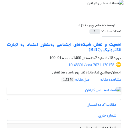
نویسنده =
تقی پور، فائزه
تعداد مقالات:
1
اهمیت و نقش شبکه‌های اجتماعی به‌منظور اعتماد به تجارت
الکترونیکی (B2C)
دوره 18، شماره 2، تابستان 1400، صفحه
91-109
10.48301/kssa.2021.130158
احسان فولادی کیا، فائزه تقی پور، امیررضا نقش
مشاهده مقاله
اصل مقاله
1.72 M
مقالات آماده انتشار
شماره جاری
شماره‌های پیشین نشریه