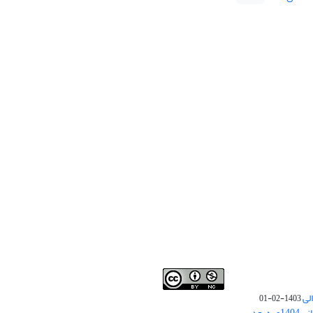
لی
1403-02-01
نوبت چاپ مقالات جدید حوزه علوم انسانی 1404و به بعد