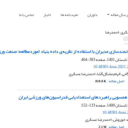
رسال مقاله
داوران
تعهدنامه ها
اخبار
تماس با ما
ری، احمدرضا
نمندسازی مدیران با استفاده از نظریه‌ی داده بنیاد (موردمطالعه: صنعت ور
383-404
10.48301/kssa.2021.
گانی، الهام مشکل‌گشا، احمدرضا عسکری
اصل مقاله
818.8 K
 همسویی راهبردهای استعدادیابی فدراسیون‌های ورزشی ایران
133-152
10.48301/kssa.
د خوروش، احمدرضا عسکری
اصل مقاله
2.1 M