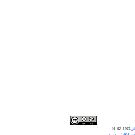
لی
1403-02-01
نوبت چاپ مقالات جدید حوزه علوم انسانی 1404و به بعد