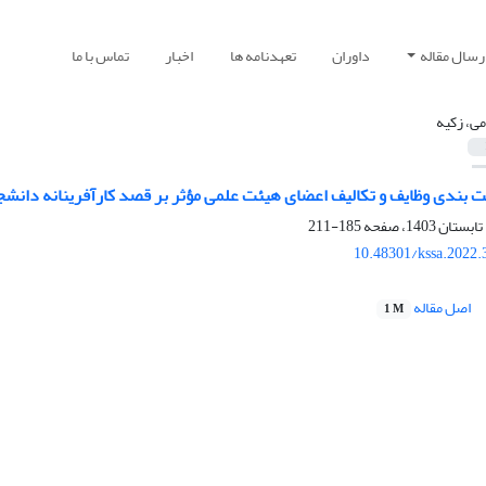
رسال مقاله
داوران
تعهدنامه ها
اخبار
تماس با ما
می، زکیه
ت بندی وظایف و تکالیف اعضای هیئت علمی مؤثر بر قصد کارآفرینانه دانشج
185-211
10.48301/kssa.2022.
اصل مقاله
1 M