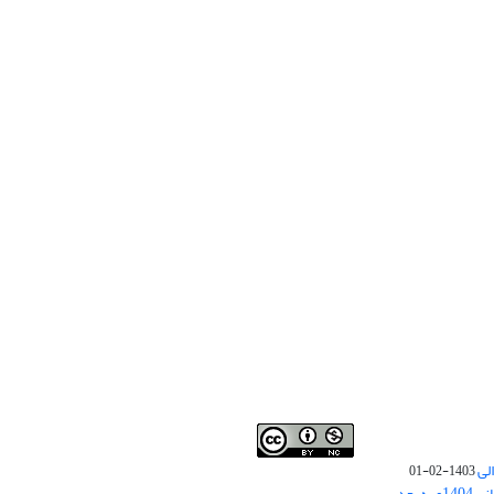
لی
1403-02-01
نوبت چاپ مقالات جدید حوزه علوم انسانی 1404و به بعد