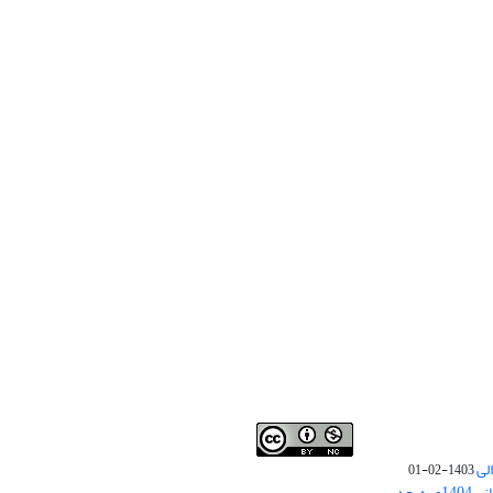
لی
1403-02-01
نوبت چاپ مقالات جدید حوزه علوم انسانی 1404و به بعد