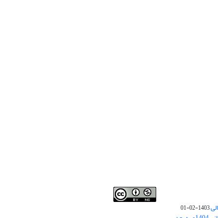
لی
1403-02-01
نوبت چاپ مقالات جدید حوزه علوم انسانی 1404و به بعد