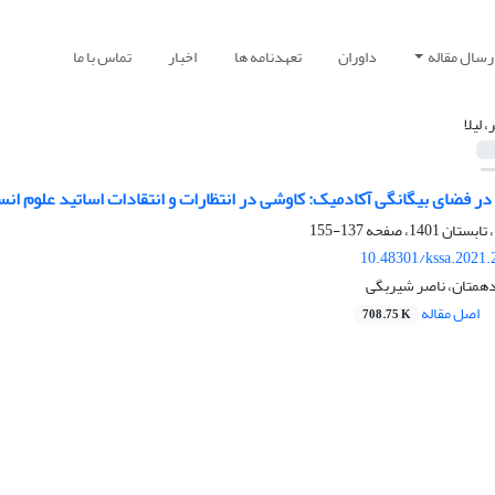
رسال مقاله
داوران
تعهدنامه ها
اخبار
تماس با ما
، لیلا
ر فضای بیگانگی آکادمیک: کاوشی در انتظارات و انتقادات اساتید علوم ان
137-155
10.48301/kssa.2021.
لندهمتان، ناصر شیربگی
اصل مقاله
708.75 K