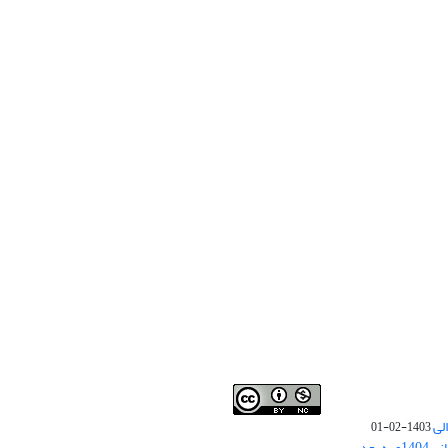
لی
1403-02-01
نوبت چاپ مقالات جدید حوزه علوم انسانی 1404و به بعد