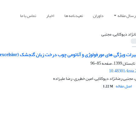
رسال مقاله
داوران
تعهدنامه ها
اخبار
تماس با ما
نژاد دیوکلایی، مجتبی
ی مورفولوژی و آناتومی چوب درخت زبان گنجشک (Fraxinus excelsior) در محور شعاعی ساقه (مطالعه موردی استان مازندران)
85-96
10.48301/kssa
 مجتبی رضانژاد دیوکلایی، امین خطیری، رضا علیزاده
اصل مقاله
1.22 M