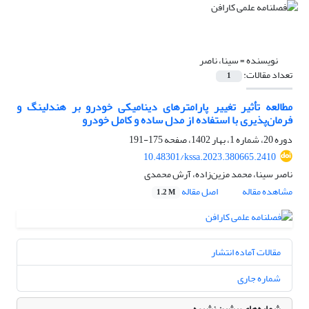
نویسنده =
سینا، ناصر
تعداد مقالات:
1
مطالعه تأثیر تغییر پارامترهای دینامیکی خودرو بر هندلینگ و
فرمان‌پذیری با استفاده از مدل ساده و کامل خودرو
دوره 20، شماره 1، بهار 1402، صفحه
175-191
10.48301/kssa.2023.380665.2410
ناصر سینا، محمد مزین‌زاده، آرش محمدی
مشاهده مقاله
اصل مقاله
1.2 M
مقالات آماده انتشار
شماره جاری
شماره‌های پیشین نشریه