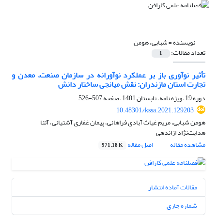
نویسنده =
شبابی، هومن
تعداد مقالات:
1
تأثیر نوآوری باز بر عملکرد نوآورانه در سازمان صنعت، معدن و
تجارت استان مازندران: نقش میانجی ساختار دانش
دوره 19، ویژه نامه، تابستان 1401، صفحه
507-526
10.48301/kssa.2021.129203
هومن شبابی، مریم غیاث آبادی فراهانی، پیمان غفاری آشتیانی، آتنا
هدایت‌نژاد ازاندهی
مشاهده مقاله
اصل مقاله
971.18 K
مقالات آماده انتشار
شماره جاری