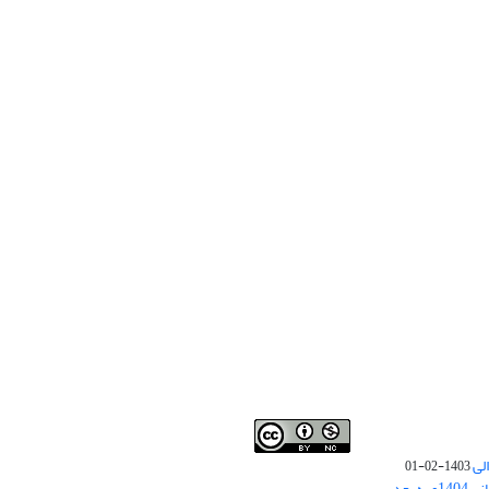
لی
1403-02-01
نوبت چاپ مقالات جدید حوزه علوم انسانی 1404و به بعد