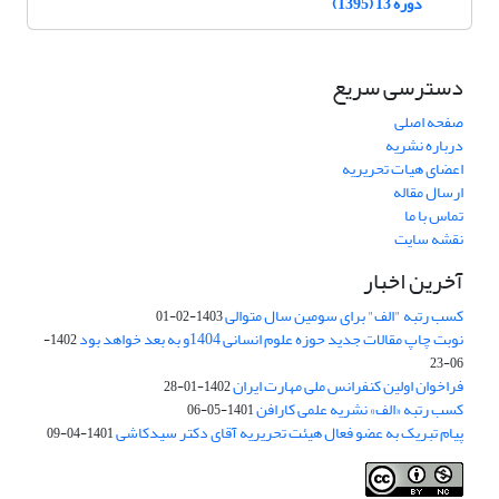
دوره 13 (1395)
دسترسی سریع
صفحه اصلی
درباره نشریه
اعضای هیات تحریریه
ارسال مقاله
تماس با ما
نقشه سایت
آخرین اخبار
کسب رتبه "الف" برای سومین سال متوالی
1403-02-01
نوبت چاپ مقالات جدید حوزه علوم انسانی 1404و به بعد خواهد بود
1402-
06-23
فراخوان اولین کنفرانس ملی مهارت ایران
1402-01-28
کسب رتبه «الف» نشریه علمی کارافن
1401-05-06
پیام تبریک به عضو فعال هیئت تحریریه آقای دکتر سیدکاشی
1401-04-09