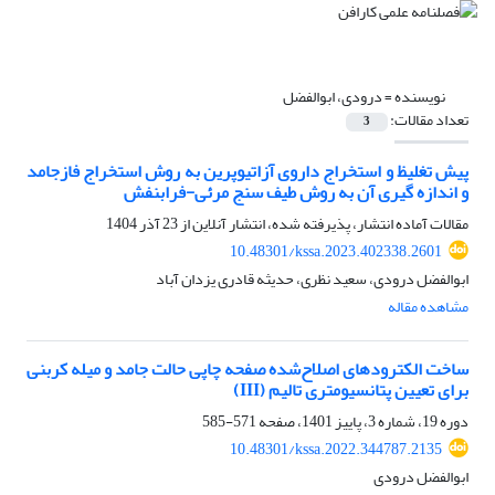
نویسنده =
درودی، ابوالفضل
تعداد مقالات:
3
پیش تغلیظ و استخراج داروی آزاتیوپرین به روش استخراج فازجامد
و اندازه گیری آن به روش طیف سنج مرئی-فرابنفش
مقالات آماده انتشار، پذیرفته شده، انتشار آنلاین از
23 آذر 1404
10.48301/kssa.2023.402338.2601
ابوالفضل درودی، سعید نظری، حدیثه قادری یزدان آباد
مشاهده مقاله
ساخت الکترودهای اصلاح‌شده صفحه چاپی حالت جامد و میله کربنی
برای تعیین پتانسیومتری تالیم (III)
دوره 19، شماره 3، پاییز 1401، صفحه
571-585
10.48301/kssa.2022.344787.2135
ابوالفضل درودی