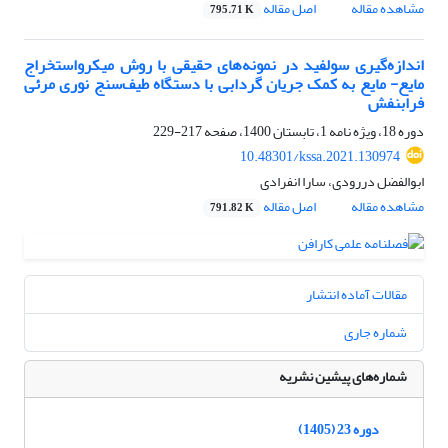
مشاهده مقاله
اصل مقاله
795.71 K
اندازه‌گیری سولفید در نمونه‌های حقیقی با روش میکرواستخراج
مایع- مایع به کمک جریان گردابی با دستگاه طیف‌سنج نوری مرئی
فرابنفش
دوره 18، ویژه نامه 1، تابستان 1400، صفحه
217-229
10.48301/kssa.2021.130974
ابوالفضل دررودی، سارا انفرادی
مشاهده مقاله
اصل مقاله
791.82 K
مقالات آماده انتشار
شماره جاری
شماره‌های پیشین نشریه
دوره 23 (1405)