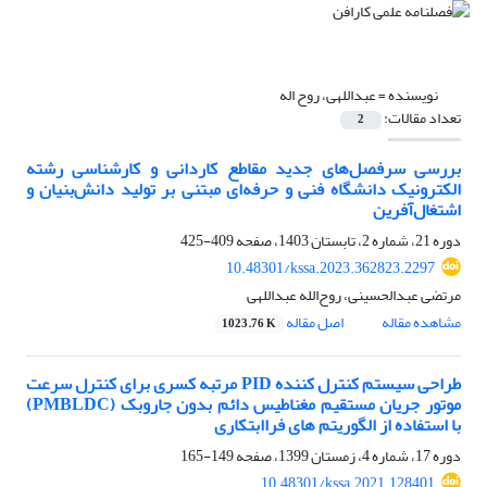
نویسنده =
عبداللهی، روح اله
تعداد مقالات:
2
بررسی سرفصل‌های جدید مقاطع کاردانی و کارشناسی رشته
الکترونیک دانشگاه فنی و حرفه‌ای مبتنی بر تولید دانش‌بنیان و
اشتغال‌آفرین
دوره 21، شماره 2، تابستان 1403، صفحه
409-425
10.48301/kssa.2023.362823.2297
مرتضی عبدالحسینی، روح‌الله عبداللهی
مشاهده مقاله
اصل مقاله
1023.76 K
طراحی سیستم کنترل کننده PID مرتبه کسری برای کنترل سرعت
موتور جریان مستقیم مغناطیس دائم بدون جاروبک (PMBLDC)
با استفاده از الگوریتم های فراابتکاری
دوره 17، شماره 4، زمستان 1399، صفحه
149-165
10.48301/kssa.2021.128401