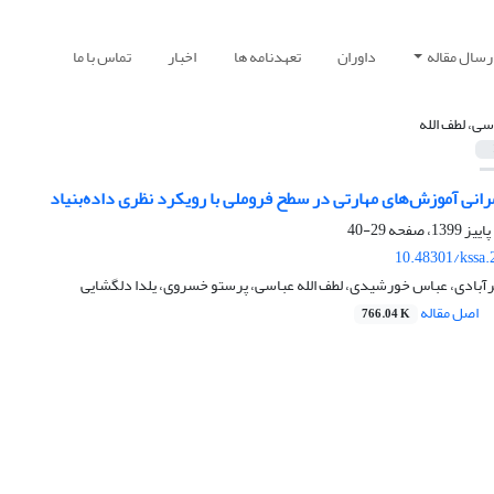
رسال مقاله
داوران
تعهدنامه ها
اخبار
تماس با ما
سی، لطف الله
رانی آموزش‌های مهارتی در سطح فروملی با رویکرد نظری داده‌بنیاد
29-40
10.48301/kssa.
رآبادی، عباس خورشیدی، لطف الله عباسی، پرستو خسروی، یلدا دلگشایی
اصل مقاله
766.04 K