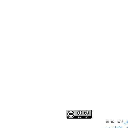
لی
1403-02-01
نوبت چاپ مقالات جدید حوزه علوم انسانی 1404و به بعد