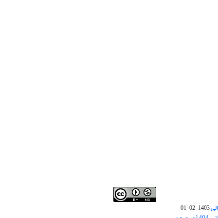
لی
1403-02-01
نوبت چاپ مقالات جدید حوزه علوم انسانی 1404و به بعد