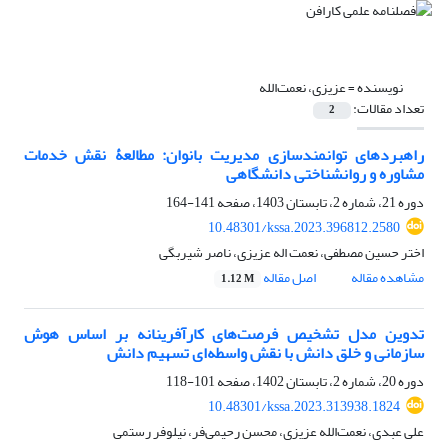
نویسنده =
عزیزی، نعمت‌الله
تعداد مقالات:
2
راهبردهای توانمندسازی مدیریت بانوان: مطالعۀ نقش خدمات
مشاوره و روانشناختی دانشگاهی
دوره 21، شماره 2، تابستان 1403، صفحه
141-164
10.48301/kssa.2023.396812.2580
اختر حسین مصطفی، نعمت اله عزیزی، ناصر شیربگی
مشاهده مقاله
اصل مقاله
1.12 M
تدوین مدل تشخیص فرصت‌های کارآفرینانه بر اساس هوش
سازمانی و خلق دانش با نقش واسطه‌‌ای تسهیم دانش
دوره 20، شماره 2، تابستان 1402، صفحه
101-118
10.48301/kssa.2023.313938.1824
علی عبدی، نعمت‌الله عزیزی، محسن رحیمی‌فر، نیلوفر رستمی