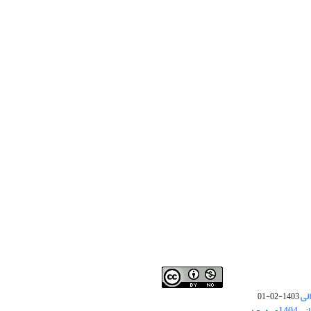
لی
1403-02-01
نوبت چاپ مقالات جدید حوزه علوم انسانی 1404و به بعد