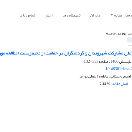
رسال مقاله
داوران
تعهدنامه ها
اخبار
تماس با ما
علی پورفر، فاطمه
علل مشارکت شهروندان و گردشگران در حفاظت از محیط‌زیست (مطالعه مور
111-132
10.48301/kssa.
براهیمی جمنانی، فاطمه زلفعلی پورفر
اصل مقاله
2.18 M