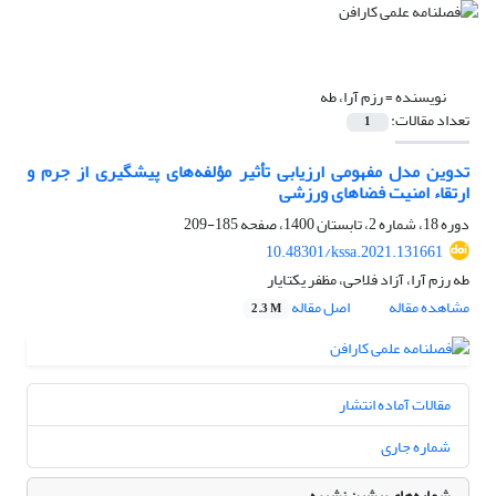
نویسنده =
رزم آرا، طه
تعداد مقالات:
1
تدوین مدل مفهومی ارزیابی تأثیر مؤلفه‌های پیشگیری از جرم و
ارتقاء امنیت فضاهای ورزشی
دوره 18، شماره 2، تابستان 1400، صفحه
185-209
10.48301/kssa.2021.131661
طه رزم آرا، آزاد فلاحی، مظفر یکتایار
مشاهده مقاله
اصل مقاله
2.3 M
مقالات آماده انتشار
شماره جاری
شماره‌های پیشین نشریه