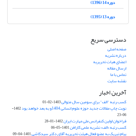
دوره 14 (1396)
دوره 13 (1395)
دسترسی سریع
صفحه اصلی
درباره نشریه
اعضای هیات تحریریه
ارسال مقاله
تماس با ما
نقشه سایت
آخرین اخبار
کسب رتبه "الف" برای سومین سال متوالی
1403-02-01
نوبت چاپ مقالات جدید حوزه علوم انسانی 1404و به بعد خواهد بود
1402-
06-23
فراخوان اولین کنفرانس ملی مهارت ایران
1402-01-28
کسب رتبه «الف» نشریه علمی کارافن
1401-05-06
پیام تبریک به عضو فعال هیئت تحریریه آقای دکتر سیدکاشی
1401-04-09