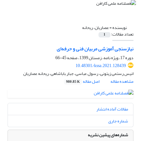
نویسنده =
عصاریان، ریحانه
تعداد مقالات:
1
نیازسنجی آموزشی مربیان فنی و حرفه‌ای
دوره 17، ویژه نامه، زمستان 1399، صفحه
45-66
10.48301/kssa.2021.128439
انیس رستمی زیتونی، رسول عباسی، جبار باباشاهی، ریحانه عصاریان
مشاهده مقاله
اصل مقاله
980.85 K
مقالات آماده انتشار
شماره جاری
شماره‌های پیشین نشریه