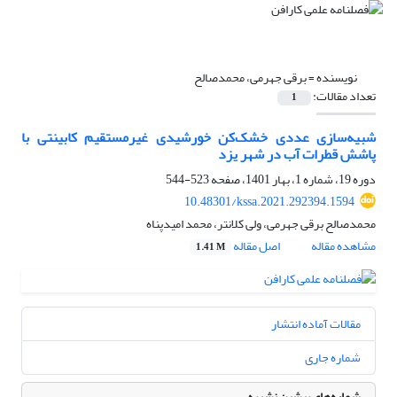
نویسنده =
برقی جهرمی، محمدصالح
تعداد مقالات:
1
شبیه‌سازی عددی خشک‌کن خورشیدی غیرمستقیم کابینتی با
پاشش قطرات آب در شهر یزد
دوره 19، شماره 1، بهار 1401، صفحه
523-544
10.48301/kssa.2021.292394.1594
محمدصالح برقی جهرمی، ولی کلانتر، محمد امیدپناه
مشاهده مقاله
اصل مقاله
1.41 M
مقالات آماده انتشار
شماره جاری
شماره‌های پیشین نشریه