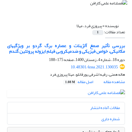
نویسنده =
پیروزی فرد، مهلا
تعداد مقالات:
1
بررسی تأثیر صمغ آلژینات و عصاره برگ گردو بر ویژگی‏های
مکانیکی، خواص فیزیکی و ضدمیکروبی فیلم ایزوله پروتئین گندم
دوره 18، شماره 4، زمستان 1400، صفحه
175-188
10.48301/kssa.2021.130035
هاله همتی، رقیه اشرفی یورقانلو، مهلا پیروزی فرد
مشاهده مقاله
اصل مقاله
1.08 M
مقالات آماده انتشار
شماره جاری
شماره‌های پیشین نشریه