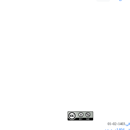
لی
1403-02-01
نوبت چاپ مقالات جدید حوزه علوم انسانی 1404و به بعد