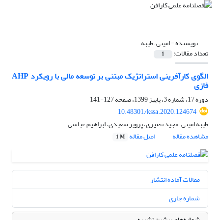
نویسنده =
امینی، طیبه
تعداد مقالات:
1
الگوی کارآفرینی استراتژیک مبتنی بر توسعه مالی با رویکرد AHP
فازی
دوره 17، شماره 3، پاییز 1399، صفحه
127-141
10.48301/kssa.2020.124674
طیبه امینی، مجید نصیری، پرویز سعیدی، ابراهیم عباسی
مشاهده مقاله
اصل مقاله
1 M
مقالات آماده انتشار
شماره جاری
شماره‌های پیشین نشریه