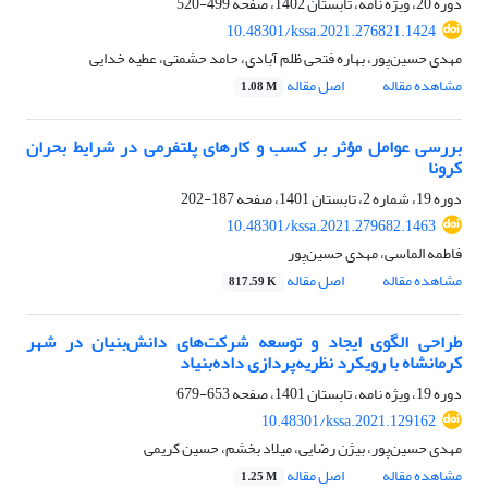
دوره 20، ویژه نامه، تابستان 1402، صفحه
499-520
10.48301/kssa.2021.276821.1424
مهدی حسین‌پور، بهاره فتحی ظلم آبادی، حامد حشمتی، عطیه خدایی
مشاهده مقاله
اصل مقاله
1.08 M
بررسی عوامل مؤثر بر کسب و کارهای پلتفرمی در شرایط بحران
کرونا
دوره 19، شماره 2، تابستان 1401، صفحه
187-202
10.48301/kssa.2021.279682.1463
فاطمه الماسی، مهدی حسین‌پور
مشاهده مقاله
اصل مقاله
817.59 K
طراحی الگوی ایجاد و توسعه شرکت‌های دانش‌بنیان در شهر
کرمانشاه با رویکرد نظریه‌پردازی داده‌بنیاد
دوره 19، ویژه نامه، تابستان 1401، صفحه
653-679
10.48301/kssa.2021.129162
مهدی حسین‌پور، بیژن رضایی، میلاد بخشم، حسین کریمی
مشاهده مقاله
اصل مقاله
1.25 M