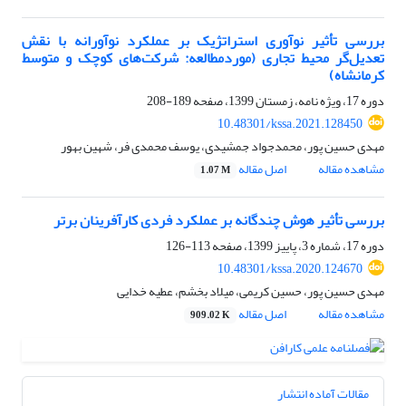
بررسی تأثیر نوآوری استراتژیک بر عملکرد نوآورانه با نقش
تعدیل‌گر محیط تجاری (موردمطالعه: شرکت‌های کوچک و متوسط
کرمانشاه)
دوره 17، ویژه نامه، زمستان 1399، صفحه
189-208
10.48301/kssa.2021.128450
مهدی حسین پور، محمدجواد جمشیدی، یوسف محمدی فر، شهین بهور
مشاهده مقاله
اصل مقاله
1.07 M
بررسی تأثیر هوش چندگانه بر عملکرد فردی کارآفرینان برتر
دوره 17، شماره 3، پاییز 1399، صفحه
113-126
10.48301/kssa.2020.124670
مهدی حسین پور، حسین کریمی، میلاد بخشم، عطیه خدایی
مشاهده مقاله
اصل مقاله
909.02 K
مقالات آماده انتشار