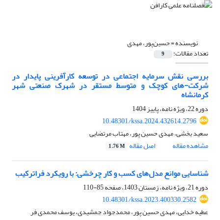
نویسنده =
حسین‌پور، مهدی
تعداد مقالات:
9
بررسی نقش سرمایه اجتماعی در توسعه کارآفرینی پایدار در
شرکت-های کوچک و متوسط مستقر در شهرک صنعتی شهر
کرمانشاه
دوره 22، ویژه نامه، پاییز 1404
10.48301/kssa.2024.432614.2796
سعید بخشی، مهدی حسین پور، مهتاب مرتضایی
مشاهده مقاله
اصل مقاله
1.76 M
شناسایی موانع مدل‌های کسب و کار چرخشی: با رویکرد فراترکیب
دوره 21، ویژه نامه، زمستان 1403، صفحه
85-110
10.48301/kssa.2023.400330.2582
عطیه خدایی، مهدی حسین پور، محمدجواد جمشیدی، یوسف محمدی فر