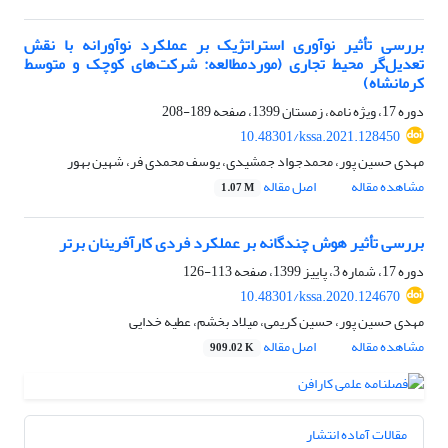
بررسی تأثیر نوآوری استراتژیک بر عملکرد نوآورانه با نقش
تعدیل‌گر محیط تجاری (موردمطالعه: شرکت‌های کوچک و متوسط
کرمانشاه)
دوره 17، ویژه نامه، زمستان 1399، صفحه
189-208
10.48301/kssa.2021.128450
مهدی حسین پور، محمدجواد جمشیدی، یوسف محمدی فر، شهین بهور
مشاهده مقاله
اصل مقاله
1.07 M
بررسی تأثیر هوش چندگانه بر عملکرد فردی کارآفرینان برتر
دوره 17، شماره 3، پاییز 1399، صفحه
113-126
10.48301/kssa.2020.124670
مهدی حسین پور، حسین کریمی، میلاد بخشم، عطیه خدایی
مشاهده مقاله
اصل مقاله
909.02 K
مقالات آماده انتشار