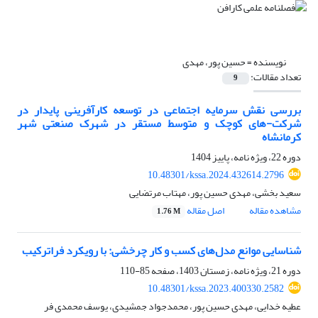
نویسنده =
حسین پور، مهدی
تعداد مقالات:
9
بررسی نقش سرمایه اجتماعی در توسعه کارآفرینی پایدار در
شرکت-های کوچک و متوسط مستقر در شهرک صنعتی شهر
کرمانشاه
دوره 22، ویژه نامه، پاییز 1404
10.48301/kssa.2024.432614.2796
سعید بخشی، مهدی حسین پور، مهتاب مرتضایی
مشاهده مقاله
اصل مقاله
1.76 M
شناسایی موانع مدل‌های کسب و کار چرخشی: با رویکرد فراترکیب
دوره 21، ویژه نامه، زمستان 1403، صفحه
85-110
10.48301/kssa.2023.400330.2582
عطیه خدایی، مهدی حسین پور، محمدجواد جمشیدی، یوسف محمدی فر