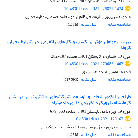
دوره 20، ویژه نامه، تابستان 1402، صفحه
499-520
10.48301/kssa.2021.276821.1424
مهدی حسین‌پور، بهاره فتحی ظلم آبادی، حامد حشمتی، عطیه خدایی
مشاهده مقاله
اصل مقاله
1.08 M
بررسی عوامل مؤثر بر کسب و کارهای پلتفرمی در شرایط بحران
کرونا
دوره 19، شماره 2، تابستان 1401، صفحه
187-202
10.48301/kssa.2021.279682.1463
فاطمه الماسی، مهدی حسین‌پور
مشاهده مقاله
اصل مقاله
817.59 K
طراحی الگوی ایجاد و توسعه شرکت‌های دانش‌بنیان در شهر
کرمانشاه با رویکرد نظریه‌پردازی داده‌بنیاد
دوره 19، ویژه نامه، تابستان 1401، صفحه
653-679
10.48301/kssa.2021.129162
مهدی حسین‌پور، بیژن رضایی، میلاد بخشم، حسین کریمی
مشاهده مقاله
اصل مقاله
1.25 M