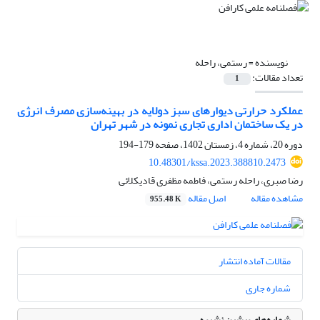
نویسنده =
رستمی، راحله
تعداد مقالات:
1
عملکرد حرارتی دیوارهای سبز دولایه در بهینه‌سازی مصرف انرژی
در یک ساختمان اداری تجاری نمونه در شهر تهران
دوره 20، شماره 4، زمستان 1402، صفحه
179-194
10.48301/kssa.2023.388810.2473
رضا صبری، راحله رستمی، فاطمه مظفری قادیکلائی
مشاهده مقاله
اصل مقاله
955.48 K
مقالات آماده انتشار
شماره جاری
شماره‌های پیشین نشریه