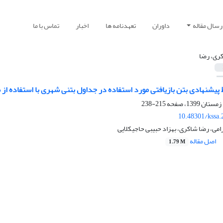
رسال مقاله
داوران
تعهدنامه ها
اخبار
تماس با ما
ری، رضا
ط پیشنهادی بتن بازیافتی مورد استفاده در جداول بتنی شهری با استفاده ا
215-238
10.48301/kssa.
می، رضا شاکری، بهزاد حبیبی حاجیکلایی
اصل مقاله
1.79 M