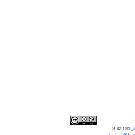
لی
1403-02-01
نوبت چاپ مقالات جدید حوزه علوم انسانی 1404و به بعد