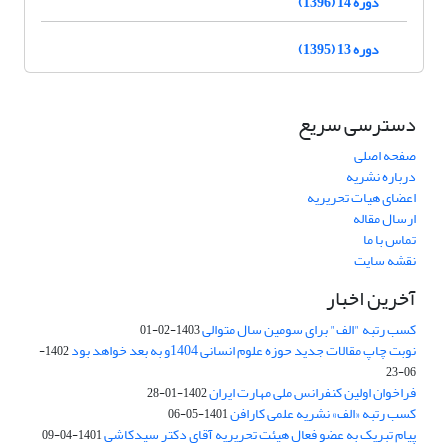
دوره 14 (1396)
دوره 13 (1395)
دسترسی سریع
صفحه اصلی
درباره نشریه
اعضای هیات تحریریه
ارسال مقاله
تماس با ما
نقشه سایت
آخرین اخبار
کسب رتبه "الف" برای سومین سال متوالی
1403-02-01
نوبت چاپ مقالات جدید حوزه علوم انسانی 1404و به بعد خواهد بود
1402-
06-23
فراخوان اولین کنفرانس ملی مهارت ایران
1402-01-28
کسب رتبه «الف» نشریه علمی کارافن
1401-05-06
پیام تبریک به عضو فعال هیئت تحریریه آقای دکتر سیدکاشی
1401-04-09