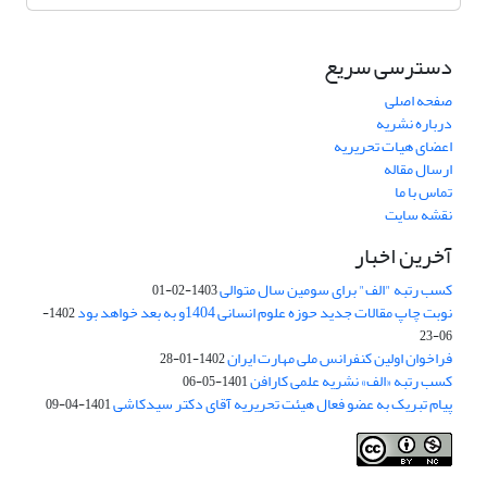
دسترسی سریع
صفحه اصلی
درباره نشریه
اعضای هیات تحریریه
ارسال مقاله
تماس با ما
نقشه سایت
آخرین اخبار
کسب رتبه "الف" برای سومین سال متوالی
1403-02-01
نوبت چاپ مقالات جدید حوزه علوم انسانی 1404و به بعد خواهد بود
1402-
06-23
فراخوان اولین کنفرانس ملی مهارت ایران
1402-01-28
کسب رتبه «الف» نشریه علمی کارافن
1401-05-06
پیام تبریک به عضو فعال هیئت تحریریه آقای دکتر سیدکاشی
1401-04-09