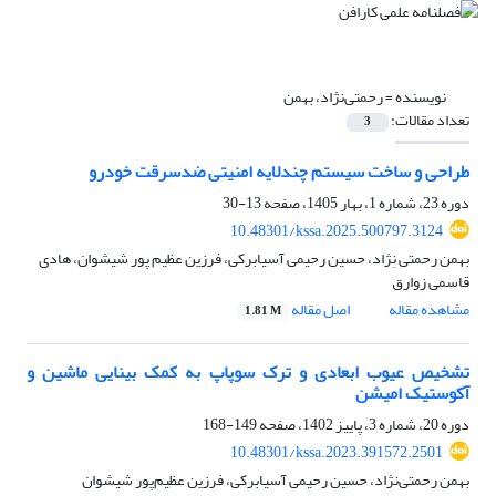
نویسنده =
رحمتی‌نژاد، بهمن
تعداد مقالات:
3
طراحی و ساخت سیستم چندلایه امنیتی ضدسرقت خودرو
دوره 23، شماره 1، بهار 1405، صفحه
13-30
10.48301/kssa.2025.500797.3124
بهمن رحمتی نِژاد، حسین رحیمی آسیابرکی، فرزین عظیم پور شیشوان، هادی
قاسمی زوارق
مشاهده مقاله
اصل مقاله
1.81 M
تشخیص عیوب ابعادی و ترک سوپاپ به کمک بینایی ماشین و
آکوستیک امیشن
دوره 20، شماره 3، پاییز 1402، صفحه
149-168
10.48301/kssa.2023.391572.2501
بهمن رحمتی‌نژاد، حسین رحیمی آسیابرکی، فرزین عظیم‌پور شیشوان