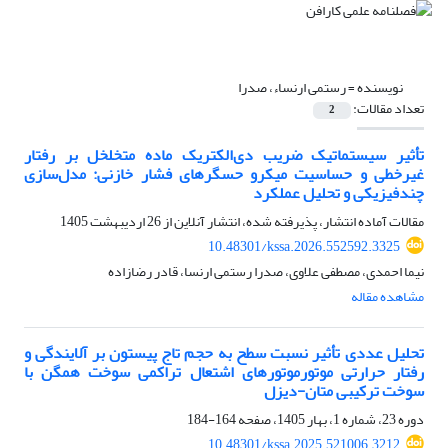
نویسنده =
رستمی ارنساء، صدرا
تعداد مقالات:
2
تأثیر سیستماتیک ضریب دی‌الکتریک ماده متخلخل بر رفتار
غیرخطی و حساسیت میکرو حسگرهای فشار خازنی: مدل‌سازی
چندفیزیکی و تحلیل عملکرد
مقالات آماده انتشار، پذیرفته شده، انتشار آنلاین از
26 اردیبهشت 1405
10.48301/kssa.2026.552592.3325
نیما احمدی، مصطفی علاوی، صدرا رستمی ارنسا، قادر رضازاده
مشاهده مقاله
تحلیل عددی تأثیر نسبت سطح به حجم تاج پیستون بر آلایندگی و
رفتار حرارتی موتورموتورهای اشتعال تراکمی سوخت همگن با
سوخت ترکیبی متان-دیزل
دوره 23، شماره 1، بهار 1405، صفحه
164-184
10.48301/kssa.2025.521006.3212