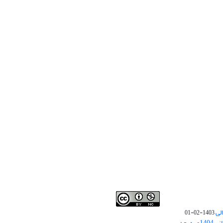
لی
1403-02-01
نوبت چاپ مقالات جدید حوزه علوم انسانی 1404و به بعد