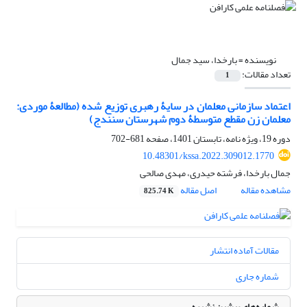
نویسنده =
بارخدا، سید جمال
تعداد مقالات:
1
اعتماد سازمانی معلمان در سایۀ رهبری توزیع شده (مطالعۀ موردی:
معلمان زن مقطع متوسطۀ دوم شهرستان سنندج)
دوره 19، ویژه نامه، تابستان 1401، صفحه
681-702
10.48301/kssa.2022.309012.1770
جمال بارخدا، فرشته حیدری، مهدی صالحی
مشاهده مقاله
اصل مقاله
825.74 K
مقالات آماده انتشار
شماره جاری
شماره‌های پیشین نشریه