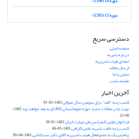
دوره 14 (1396)
دوره 13 (1395)
دسترسی سریع
صفحه اصلی
درباره نشریه
اعضای هیات تحریریه
ارسال مقاله
تماس با ما
نقشه سایت
آخرین اخبار
کسب رتبه "الف" برای سومین سال متوالی
1403-02-01
نوبت چاپ مقالات جدید حوزه علوم انسانی 1404و به بعد خواهد بود
1402-
06-23
فراخوان اولین کنفرانس ملی مهارت ایران
1402-01-28
کسب رتبه «الف» نشریه علمی کارافن
1401-05-06
پیام تبریک به عضو فعال هیئت تحریریه آقای دکتر سیدکاشی
1401-04-09