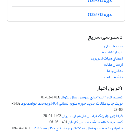
دوره 14 (1396)
دوره 13 (1395)
دسترسی سریع
صفحه اصلی
درباره نشریه
اعضای هیات تحریریه
ارسال مقاله
تماس با ما
نقشه سایت
آخرین اخبار
کسب رتبه "الف" برای سومین سال متوالی
1403-02-01
نوبت چاپ مقالات جدید حوزه علوم انسانی 1404و به بعد خواهد بود
1402-
06-23
فراخوان اولین کنفرانس ملی مهارت ایران
1402-01-28
کسب رتبه «الف» نشریه علمی کارافن
1401-05-06
پیام تبریک به عضو فعال هیئت تحریریه آقای دکتر سیدکاشی
1401-04-09